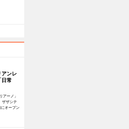
リアンレ
「日常
リアーノ」
6日、ザザシテ
階にオープン