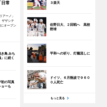
「日常
３楽天
リアーノ」
6日、ザザシテ
佐野日大、２回戦へ 高校
階にオープン
野球
平和への祈り、灯籠流しに
き鳥 みち
鶏」に続く
ドイツ、６月熱波で９６０
が初の写真
０人死亡
ショーも
もっと見る