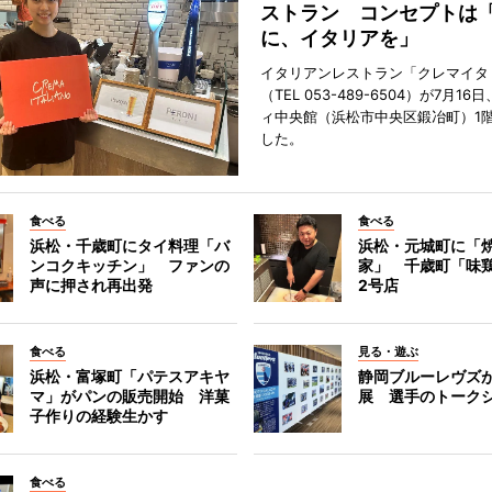
ストラン コンセプトは
に、イタリアを」
イタリアンレストラン「クレマイタ
（TEL 053-489-6504）が7月1
ィ中央館（浜松市中央区鍛冶町）1
した。
食べる
食べる
浜松・千歳町にタイ料理「バ
浜松・元城町に「焼
ンコクキッチン」 ファンの
家」 千歳町「味
声に押され再出発
2号店
食べる
見る・遊ぶ
浜松・富塚町「パテスアキヤ
静岡ブルーレヴズ
マ」がパンの販売開始 洋菓
展 選手のトーク
子作りの経験生かす
食べる