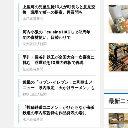
上里町の児童生徒16人が町長らと意見交
換 議場で町への提案、再質問も
本庄経済新聞
河内小阪の「cuisine HAGI」が2周年
旬の食材使い、日替わりで
東大阪経済新聞
平川・長谷川鉄工が全国大会一次審査に
挑む 浮世絵を10層の鉄板で再現
弘前経済新聞
近畿の「セブン-イレブン」に和歌山メ
ニュー 県内限定「天かけラーメン」も
和歌山経済新聞
最新ニ
「投稿鉄道ユニオン」がひたちなか海浜
鉄道の車内広告枠を作品発表の場に
水戸経済新聞