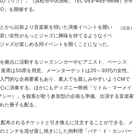
ZO（リゾ）」（浜松市中区田町、TEL
053-455-5656
）が9
RIZO」を開催する。
とから以前より音楽家を招いた演奏イベントを開い
［広告］
若い女性がもっとジャズに興味を持てるようなイベ
ジャズが楽しめる同イベントを開くことになった。
を拠点に活動するジャズシンガーやピアニスト、ベーシス
座席は50席を用意。メーンターゲットは20～30代の女性。
入門的な企画要素もあり、素人でも親しみやすいようCMで
心に演奏する。ほかにもディズニー映画「リトル・マーメイ
アンダーザシー）」を観客が歌う参加型の企画も準備。出演する音楽家
れた冊子も配る。
枚配布されるチケットと引き換えに注文することができる。メ
のミンチを混ぜ蒸し焼きにした肉料理「パテ・ド・カンパー