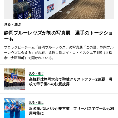
見る・遊ぶ
静岡ブルーレヴズが初の写真展 選手のトークショ
ーも
プロラグビーチーム「静岡ブルーレヴズ」の写真展「この夏、静岡ブル
ーレヴズに会える」が現在、遠鉄百貨店イ・コ・イスクエア3階（浜松
市中央区旭町）で開かれている。
見る・遊ぶ
高校野球静岡大会で聖隷クリストファー2連覇 母
校で甲子園への決意披露
見る・遊ぶ
浜名湖パルパルが夏営業 フリーパスでプールも利
用可能に